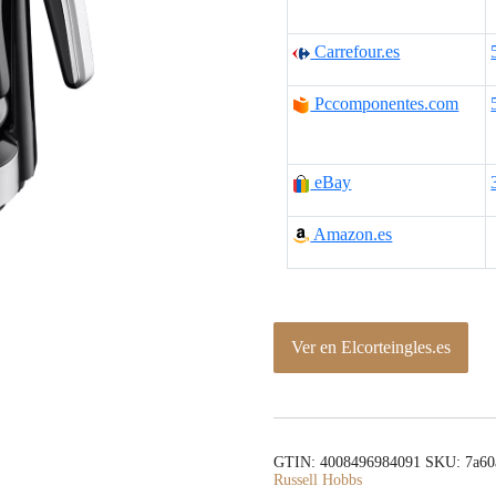
c
c
Carrefour.es
i
i
Pccomponentes.com
o
o
o
a
eBay
r
c
Amazon.es
i
t
g
u
i
a
Ver en Elcorteingles.es
n
l
a
e
l
s
GTIN: 4008496984091
SKU:
7a60
Russell Hobbs