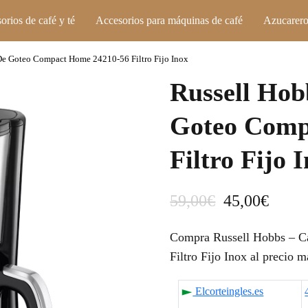
orios de café y té
Accesorios para máquinas de café
Azucarero
 De Goteo Compact Home 24210-56 Filtro Fijo Inox
Russell Hob
Goteo Comp
Filtro Fijo 
E
E
59,00
€
45,00
€
l
l
Compra Russell Hobbs – C
p
p
Filtro Fijo Inox al precio m
r
r
Elcorteingles.es
e
e