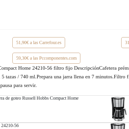
e
:
r
4
a
5
:
,
51,90€ a las Carrefour.es
31
5
0
9
0
59,30€ a las Pccomponentes.com
,
€
ompact Home 24210-56 filtro fijo DescripciónCafetera prémiu
0
.
5 tazas / 740 ml.Prepara una jarra llena en 7 minutos.Filtro fi
pausa para servir.
0
€
tera de goteo Russell Hobbs Compact Home
.
b 24210-56