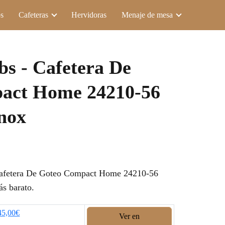
s
Cafeteras
Hervidoras
Menaje de mesa
bs - Cafetera De
act Home 24210-56
Inox
afetera De Goteo Compact Home 24210-56
ás barato.
45,00€
Ver en