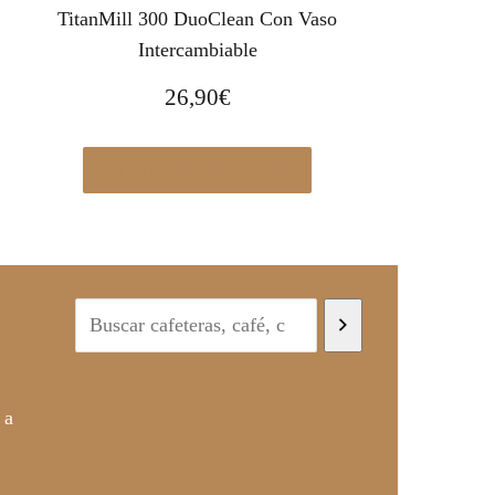
TitanMill 300 DuoClean Con Vaso
Intercambiable
26,90
€
Ver en Pccomponentes.com
 a