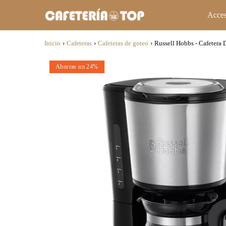
Acces
Inicio
›
Cafeteras
›
Cafeteras de goteo
›
Russell Hobbs - Cafetera
Ahorras un 24%