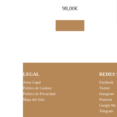
98,00
€
Ver en eBay
LEGAL
REDES 
Aviso Legal
Facebook
Política de Cookies
Twitter
Política de Privacidad
Instagram
Mapa del Sitio
Pinterest
Google My 
Telegram