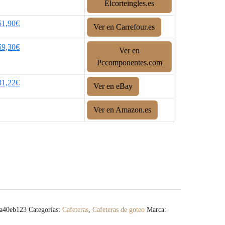
Elcorteingles.es
51,90€
Ver en Carrefour.es
59,30€
Ver en
Pccomponentes.com
31,22€
Ver en eBay
Ver en Amazon.es
a40eb123
Categorías:
Cafeteras
,
Cafeteras de goteo
Marca: