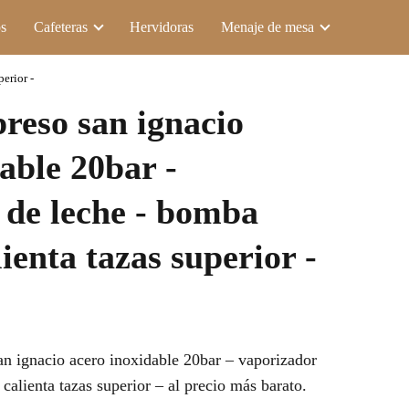
s
Cafeteras
Hervidoras
Menaje de mesa
erior -
reso san ignacio
able 20bar -
 de leche - bomba
lienta tazas superior -
n ignacio acero inoxidable 20bar – vaporizador
calienta tazas superior – al precio más barato.