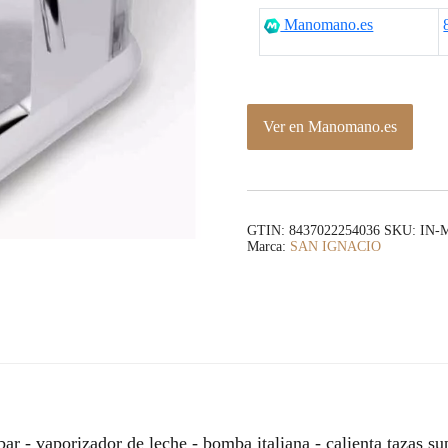
Manomano.es
Ver en Manomano.es
GTIN: 8437022254036
SKU:
IN-
Marca:
SAN IGNACIO
bar - vaporizador de leche - bomba italiana - calienta tazas