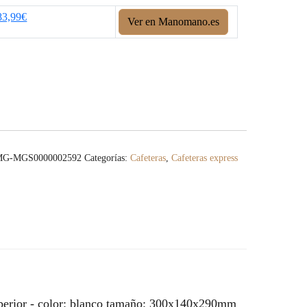
83,99€
Ver en Manomano.es
MG-MGS0000002592
Categorías:
Cafeteras
,
Cafeteras express
 superior - color: blanco tamaño: 300x140x290mm