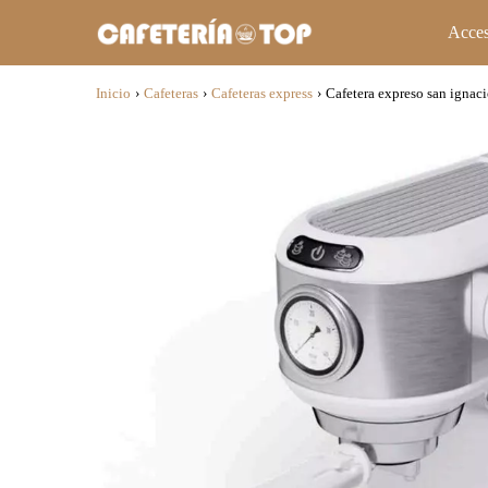
Acces
Inicio
›
Cafeteras
›
Cafeteras express
›
Cafetera expreso san ignaci