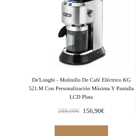
De'Longhi - Molinillo De Café Eléctrico KG
521.M Con Personalización Máxima Y Pantalla
LCD Plata
E
E
289,00
€
156,90
€
l
l
p
p
r
r
Ver en Elcorteingles.es