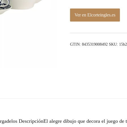
Ver en Elcorteingles.es
GTIN: 8435319008492
SKU:
15b2
rgadelos DescripciónEl alegre dibujo que decora el juego de t