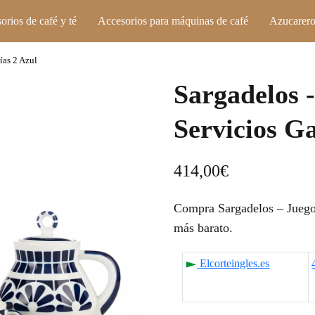
orios de café y té
Accesorios para máquinas de café
Azucarero
ías 2 Azul
Sargadelos 
Servicios Ga
414,00
€
Compra Sargadelos – Juego 
más barato.
Elcorteingles.es