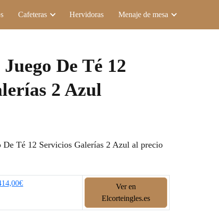
s
Cafeteras
Hervidoras
Menaje de mesa
- Juego De Té 12
lerías 2 Azul
De Té 12 Servicios Galerías 2 Azul al precio
414,00€
Ver en
Elcorteingles.es