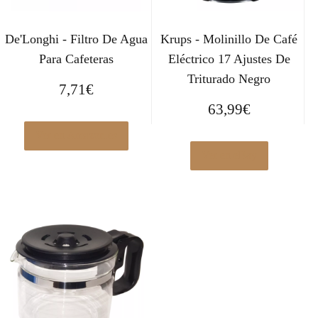
De'Longhi - Filtro De Agua
Krups - Molinillo De Café
Para Cafeteras
Eléctrico 17 Ajustes De
Triturado Negro
7,71
€
63,99
€
Ver en Amazon.es
Ver en eBay