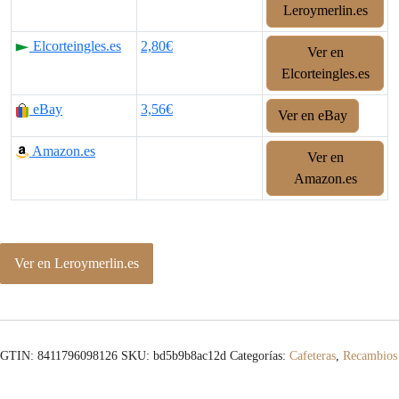
Leroymerlin.es
Elcorteingles.es
2,80€
Ver en
Elcorteingles.es
eBay
3,56€
Ver en eBay
Amazon.es
Ver en
Amazon.es
Ver en Leroymerlin.es
GTIN: 8411796098126
SKU:
bd5b9b8ac12d
Categorías:
Cafeteras
,
Recambios