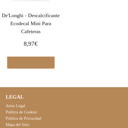
De'Longhi - Descalcificante
Ecodecal Mini Para
Cafeteras
8,97
€
Ver en Manomano.es
LEGAL
Aviso Legal
Política de Cookies
Política de Privacidad
Mapa del Sitio