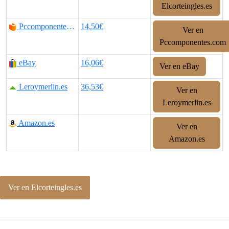
Elcorteingles.es
Pccomponentes.com
14,50€
Ver en
Pccomponentes.com
eBay
16,06€
Ver en eBay
Leroymerlin.es
36,53€
Ver en
Leroymerlin.es
Amazon.es
Ver en
Amazon.es
Ver en Elcorteingles.es