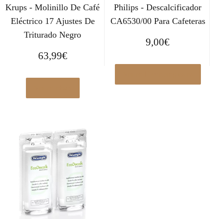
Krups - Molinillo De Café
Philips - Descalcificador
Eléctrico 17 Ajustes De
CA6530/00 Para Cafeteras
Triturado Negro
9,00
€
63,99
€
Ver en Elcorteingles.es
Ver en eBay