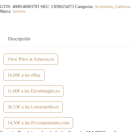
GTIN: 4008146003783
SKU:
13ff8625df73
Categorías:
Accesorios
,
Cafeteras
Marca:
Severin
Descripción
View Price at Amazon.es
16,06€ a las eBay
11,00€ a las Elcorteingles.es
36,53€ a las Leroymerlin.es
14,50€ a las Pccomponentes.com