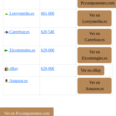
Pccomponentes.com
Leroymerlin.es
661,00€
Ver en
Leroymerlin.es
Carrefour.es
620,54€
Ver en
Carrefour.es
Elcorteingles.es
629,00€
Ver en
Elcorteingles.es
eBay
629,00€
Ver en eBay
Amazon.es
Ver en
Amazon.es
Ver en Pccomponentes.com