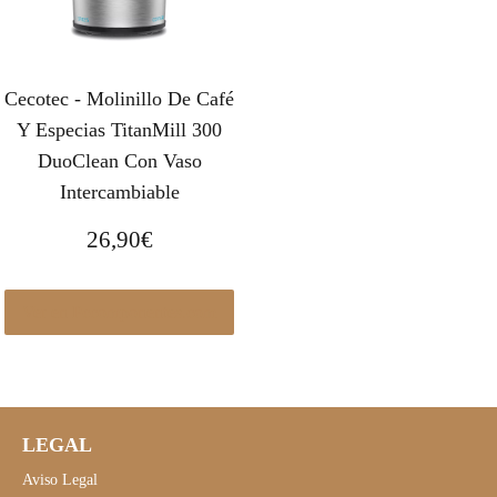
Cecotec - Molinillo De Café
Y Especias TitanMill 300
DuoClean Con Vaso
Intercambiable
26,90
€
Ver en Pccomponentes.com
LEGAL
Aviso Legal