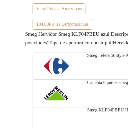
View Price at Amazon.es
184,03€ a las Leroymerlin.es
Smeg Hervidor Smeg KLF04PBEU azul DescripciónH
posiciones)Tapa de apertura con push-pullHervid
Smeg Tetera 50'style A
Calienta líquidos sme
Smeg KLF04PBEU Her