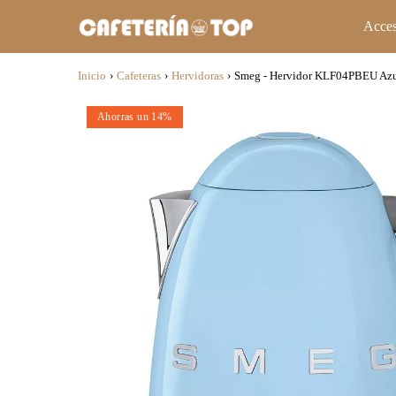
Acces
Inicio
›
Cafeteras
›
Hervidoras
›
Smeg - Hervidor KLF04PBEU Azu
Ahorras un 14%