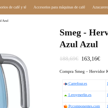
orios de café y té
Accesorios para máquinas de café
Azucarero
l Azul
Smeg - Her
Azul Azul
E
E
188,69
€
163,16
€
l
l
Compra Smeg – Hervidor K
p
p
Carrefour.es
r
r
e
e
Leroymerlin.es
c
c
Pccomponentes.com