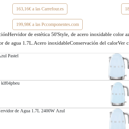
a
6
163,16€ a las Carrefour.es
18
:
3
199,98€ a las Pccomponentes.com
1
,
ervidor de estética 50'Style, de acero inoxidable color az
8
1
or de agua 1.7L.Acero inoxidableConservación del calorVer 
8
6
zul Pastel
,
€
6
.
g klf04pbeu
9
€
.
vidor de Agua 1.7L 2400W Azul