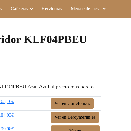
s
Cafeteras
Hervidoras
Menaje de mesa
vidor KLF04PBEU
LF04PBEU Azul Azul al precio más barato.
163,16€
Ver en Carrefour.es
184,03€
Ver en Leroymerlin.es
199,98€
Ver en