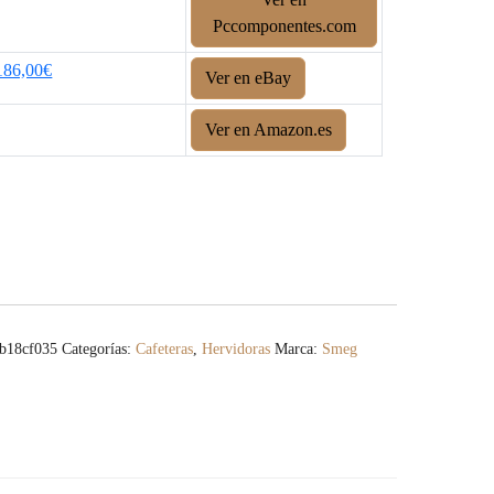
Pccomponentes.com
186,00€
Ver en eBay
Ver en Amazon.es
b18cf035
Categorías:
Cafeteras
,
Hervidoras
Marca:
Smeg