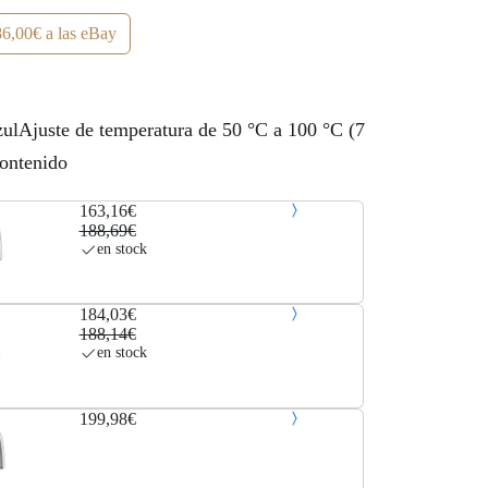
6,00€ a las eBay
ulAjuste de temperatura de 50 °C a 100 °C (7
contenido
163,16€
188,69€
en stock
184,03€
188,14€
en stock
199,98€