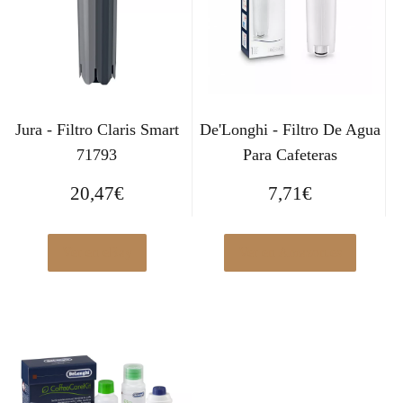
Jura - Filtro Claris Smart
De'Longhi - Filtro De Agua
71793
Para Cafeteras
20,47
€
7,71
€
Ver en eBay
Ver en Amazon.es