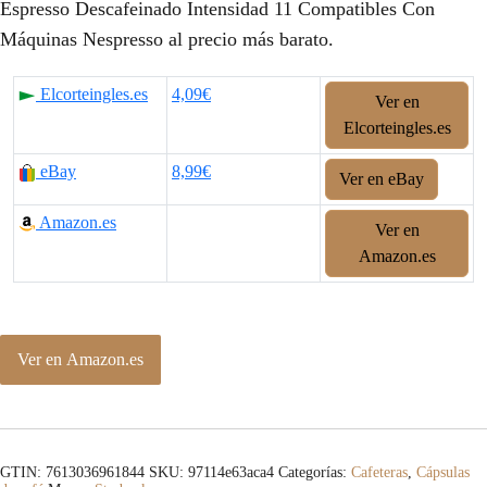
Espresso Descafeinado Intensidad 11 Compatibles Con
Máquinas Nespresso al precio más barato.
Elcorteingles.es
4,09€
Ver en
Elcorteingles.es
eBay
8,99€
Ver en eBay
Amazon.es
Ver en
Amazon.es
Ver en Amazon.es
GTIN: 7613036961844
SKU:
97114e63aca4
Categorías:
Cafeteras
,
Cápsulas