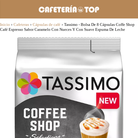
Inicio
›
Cafeteras
›
Cápsulas de café
›
Tassimo - Bolsa De 8 Cápsulas Coffe Shop
Café Espresso Sabor Caramelo Con Nueces Y Con Suave Espuma De Leche