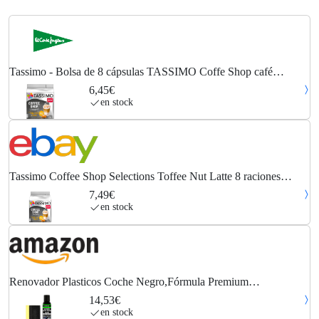
Tassimo - Bolsa de 8 cápsulas TASSIMO Coffe Shop café
espresso sabor caramelo con nueces y con suave espuma de leche.
6,45€
en stock
Tassimo Coffee Shop Selections Toffee Nut Latte 8 raciones
(28,37 EUR/kg)
7,49€
en stock
Renovador Plasticos Coche Negro,Fórmula Premium
Impermeable, Aumenta el Brillo y Resistente a los UV para el
14,53€
Cuidado de Plásticos en el Exterior e Interior...
en stock