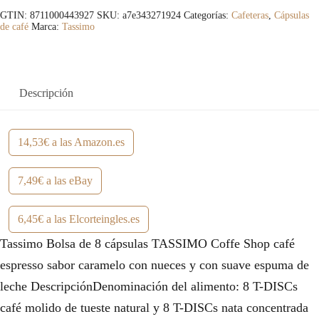
GTIN: 8711000443927
SKU:
a7e343271924
Categorías:
Cafeteras
,
Cápsulas
de café
Marca:
Tassimo
Descripción
14,53€ a las Amazon.es
7,49€ a las eBay
6,45€ a las Elcorteingles.es
Tassimo Bolsa de 8 cápsulas TASSIMO Coffe Shop café
espresso sabor caramelo con nueces y con suave espuma de
leche DescripciónDenominación del alimento: 8 T-DISCs
café molido de tueste natural y 8 T-DISCs nata concentrada