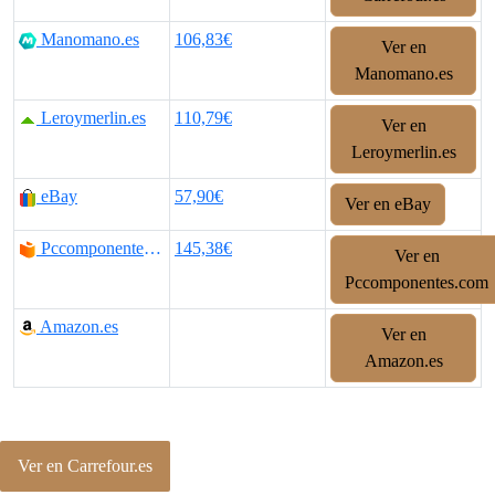
Manomano.es
106,83€
Ver en
Manomano.es
Leroymerlin.es
110,79€
Ver en
Leroymerlin.es
eBay
57,90€
Ver en eBay
Pccomponentes.com
145,38€
Ver en
Pccomponentes.com
Amazon.es
Ver en
Amazon.es
Ver en Carrefour.es