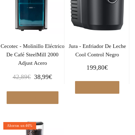
Cecotec - Molinillo Eléctrico
Jura - Enfriador De Leche
De Café SteelMill 2000
Cool Control Negro
Adjust Acero
199,80
€
E
E
42,89
€
38,99
€
l
l
Ver en Amazon.es
p
p
r
r
Ver en Leroymerlin.es
e
e
c
c
i
i
Ahorras un 46%
o
o