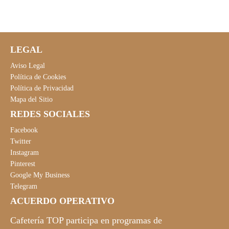
e
e
.
c
c
i
i
o
o
LEGAL
o
a
r
c
Aviso Legal
i
t
Política de Cookies
Política de Privacidad
g
u
Mapa del Sitio
i
a
REDES SOCIALES
n
l
a
e
Facebook
l
s
Twitter
Instagram
e
:
Pinterest
r
1
Google My Business
a
5
Telegram
:
6
ACUERDO OPERATIVO
2
,
8
9
Cafetería TOP participa en programas de