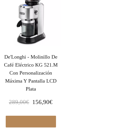
o
a
r
c
i
t
g
u
i
a
n
l
a
e
l
s
De'Longhi - Molinillo De
e
:
r
3
Café Eléctrico KG 521.M
a
8
Con Personalización
:
,
Máxima Y Pantalla LCD
4
9
Plata
2
9
E
E
,
€
289,00
€
156,90
€
l
l
8
.
p
p
9
r
r
€
Ver en Elcorteingles.es