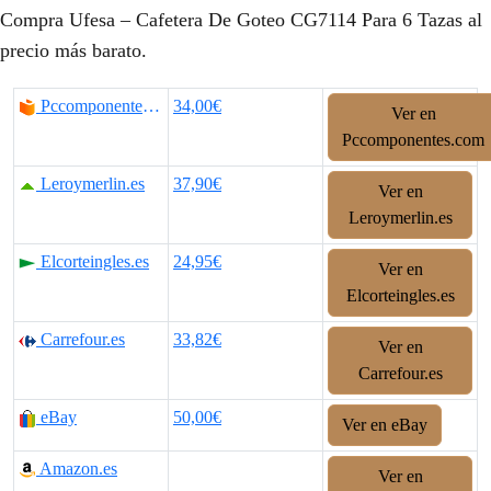
Compra Ufesa – Cafetera De Goteo CG7114 Para 6 Tazas al
precio más barato.
Pccomponentes.com
34,00€
Ver en
Pccomponentes.com
Leroymerlin.es
37,90€
Ver en
Leroymerlin.es
Elcorteingles.es
24,95€
Ver en
Elcorteingles.es
Carrefour.es
33,82€
Ver en
Carrefour.es
eBay
50,00€
Ver en eBay
Amazon.es
Ver en