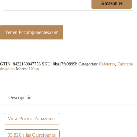
Amazon.es
Ver en Pccomponentes.com
GTIN: 8422160047756
SKU:
0ba17fe0899b
Categorías:
Cafeteras
,
Cafeteras
de goteo
Marca:
Ufesa
Descripción
View Price at Amazon.es
33,82€ a las Carrefour.es