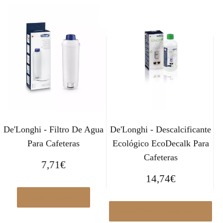
De'Longhi - Filtro De Agua
De'Longhi - Descalcificante
Para Cafeteras
Ecológico EcoDecalk Para
Cafeteras
7,71
€
14,74
€
Ver en Amazon.es
Ver en Pccomponentes.com