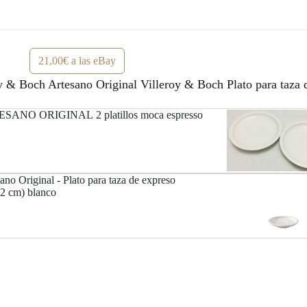
e
:
r
9
a
,
21,00€ a las eBay
:
9
y & Boch Artesano Original Villeroy & Boch Plato para taza
1
5
ESANO ORIGINAL 2 platillos moca espresso
4
€
,
.
no Original - Plato para taza de expreso
0
2 cm) blanco
0
€
.