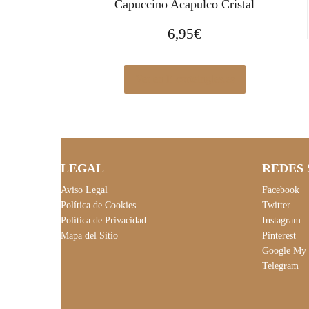
Capuccino Acapulco Cristal
6,95
€
Ver en Elcorteingles.es
LEGAL
REDES 
Aviso Legal
Facebook
Política de Cookies
Twitter
Política de Privacidad
Instagram
Mapa del Sitio
Pinterest
Google My 
Telegram