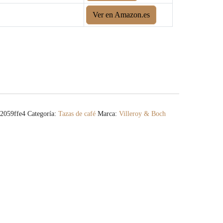
Ver en Amazon.es
2059ffe4
Categoría:
Tazas de café
Marca:
Villeroy & Boch