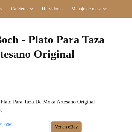
s
Cafeteras
Hervidoras
Menaje de mesa
Boch - Plato Para Taza
esano Original
Plato Para Taza De Moka Artesano Original
.
21,00€
Ver en eBay