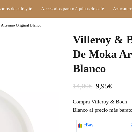
orios de café y té
Accesorios para máquinas de café
Azucarero
 Artesano Original Blanco
Villeroy & 
De Moka Art
Blanco
E
E
14,00
€
9,95
€
l
l
Compra Villeroy & Boch – 
p
p
Blanco al precio más barato
r
r
eBay
e
e