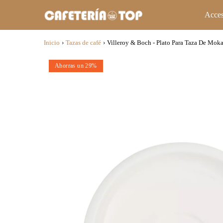
Acces
Inicio
›
Tazas de café
›
Villeroy & Boch - Plato Para Taza De Moka
Ahorras un 29%