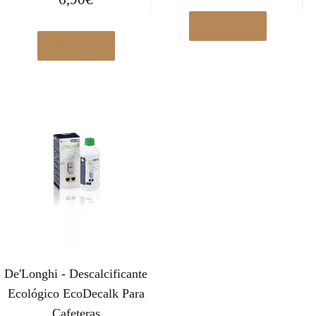
Ver en eBay
Ver en eBay
De'Longhi - Descalcificante
Ecológico EcoDecalk Para
Cafeteras