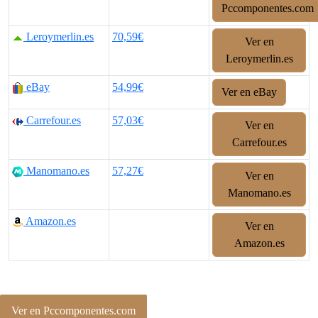
Pccomponentes.com
Leroymerlin.es
70,59€
Ver en
Leroymerlin.es
eBay
54,99€
Ver en eBay
Carrefour.es
57,03€
Ver en
Carrefour.es
Manomano.es
57,27€
Ver en
Manomano.es
Amazon.es
Ver en
Amazon.es
Ver en Pccomponentes.com