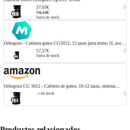
57,03€
74,14€
fuera de stock
Orbegozo - Cafetera goteo CG5012, 12 tazas jarra termo 1L acero
inox
57,27€
fuera de stock
Orbegozo CG 5012 - Cafetera de goteo, 10-12 tazas, sistema
antigoteo, apagado automático, indicador nivel de agua, jarra
en stock
termo 1 L, 800 W
Productos relacionados