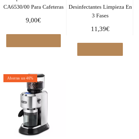
CA6530/00 Para Cafeteras
Desinfectantes Limpieza En
3 Fases
9,00
€
11,39
€
Ver en Elcorteingles.es
Ver en Amazon.es
Ahorras un 46%