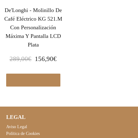
De'Longhi - Molinillo De
Café Eléctrico KG 521.M
Con Personalización
Máxima Y Pantalla LCD
Plata
E
E
289,00
€
156,90
€
l
l
p
p
r
r
Ver en Elcorteingles.es
e
e
c
c
i
i
o
o
LEGAL
o
a
r
c
Aviso Legal
i
t
Política de Cookies