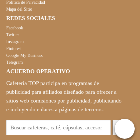
Política de Privacidad
g
u
Mapa del Sitio
i
a
REDES SOCIALES
n
l
a
e
Facebook
l
s
Twitter
Instagram
e
:
Pinterest
r
1
Google My Business
a
5
Telegram
:
6
ACUERDO OPERATIVO
2
,
8
9
Cafetería TOP participa en programas de
9
0
publicidad para afiliados diseñado para ofrecer a
,
€
sitios web comisiones por publicidad, publicitando
0
.
e incluyendo enlaces a páginas de terceros.
0
€
.