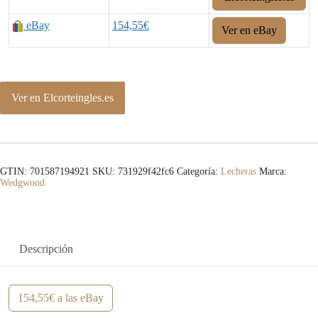
eBay
154,55€
Ver en eBay
Ver en Elcorteingles.es
GTIN: 701587194921
SKU:
731929f42fc6
Categoría:
Lecheras
Marca:
Wedgwood
Descripción
154,55€ a las eBay