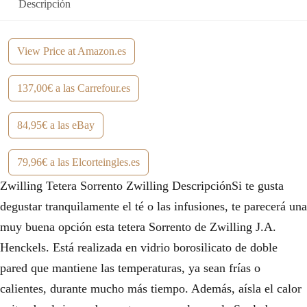
Descripción
a
9
:
,
View Price at Amazon.es
9
9
137,00€ a las Carrefour.es
9
6
,
€
84,95€ a las eBay
9
.
79,96€ a las Elcorteingles.es
5
Zwilling Tetera Sorrento Zwilling DescripciónSi te gusta
€
degustar tranquilamente el té o las infusiones, te parecerá una
.
muy buena opción esta tetera Sorrento de Zwilling J.A.
Henckels. Está realizada en vidrio borosilicato de doble
pared que mantiene las temperaturas, ya sean frías o
calientes, durante mucho más tiempo. Además, aísla el calor