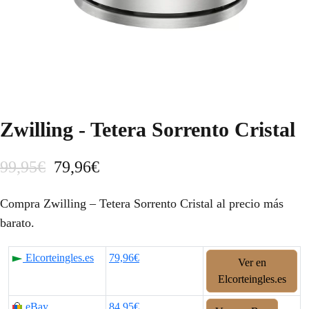
Zwilling - Tetera Sorrento Cristal
E
E
99,95
€
79,96
€
l
l
Compra Zwilling – Tetera Sorrento Cristal al precio más
p
p
barato.
r
r
Elcorteingles.es
79,96€
Ver en
e
e
Elcorteingles.es
c
c
eBay
84,95€