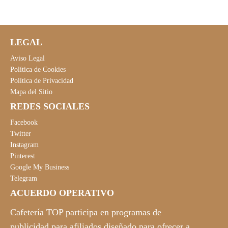
5
€
.
LEGAL
Aviso Legal
Política de Cookies
Política de Privacidad
Mapa del Sitio
REDES SOCIALES
Facebook
Twitter
Instagram
Pinterest
Google My Business
Telegram
ACUERDO OPERATIVO
Cafetería TOP participa en programas de
publicidad para afiliados diseñado para ofrecer a