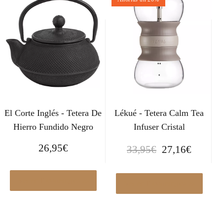
El Corte Inglés - Tetera De
Lékué - Tetera Calm Tea
Hierro Fundido Negro
Infuser Cristal
E
E
26,95
€
33,95
€
27,16
€
l
l
p
p
Ver en Elcorteingles.es
r
r
Ver en Elcorteingles.es
e
e
c
c