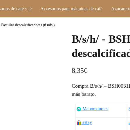
orios de café y té
Accesorios para máquinas de café
Azucarero
astillas descalcificadoras (6 uds.)
B/s/h/ - BSH
descalcifica
8,35
€
Compra B/s/h/ – BSH0031186
más barato.
Manomano.es
eBay