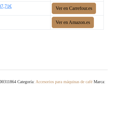
37,71€
Ver en Carrefour.es
Ver en Amazon.es
00311864
Categoría:
Accesorios para máquinas de café
Marca: