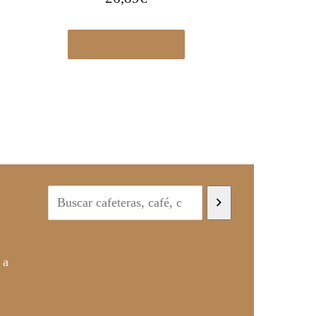
Ver en Manomano.es
 a