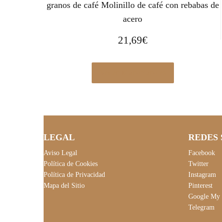
granos de café Molinillo de café con rebabas de
acero
21,69
€
Ver en Manomano.es
LEGAL
REDES 
Aviso Legal
Facebook
Política de Cookies
Twitter
Política de Privacidad
Instagram
Mapa del Sitio
Pinterest
Google My 
Telegram