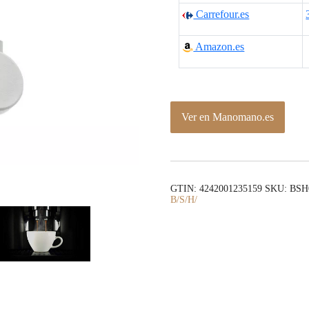
Carrefour.es
Amazon.es
Ver en Manomano.es
GTIN: 4242001235159
SKU:
BSH
B/S/H/