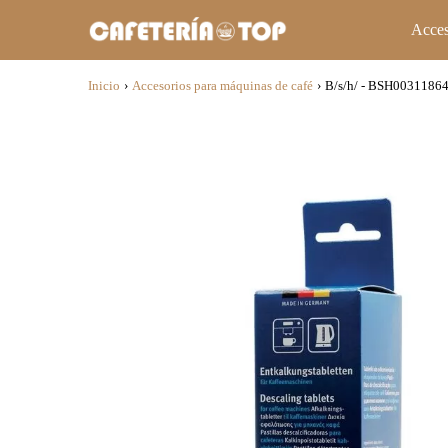
Acces
Inicio
›
Accesorios para máquinas de café
›
B/s/h/ - BSH00311864 P