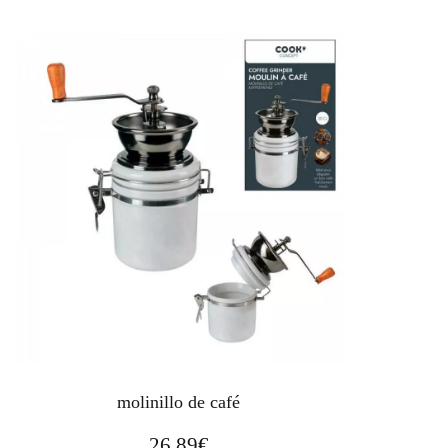
molinillo de café
26,89
€