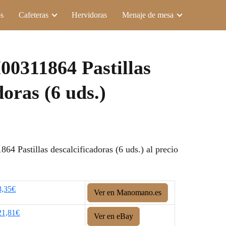
s
Cafeteras
Hervidoras
Menaje de mesa
00311864 Pastillas
doras (6 uds.)
4 Pastillas descalcificadoras (6 uds.) al precio
8,35€
Ver en Manomano.es
21,81€
Ver en eBay