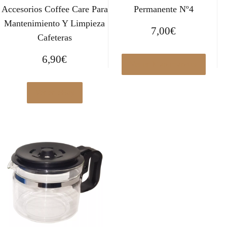
Accesorios Coffee Care Para
Permanente Nº4
Mantenimiento Y Limpieza
7,00
€
Cafeteras
6,90
€
Ver en Manomano.es
Ver en eBay