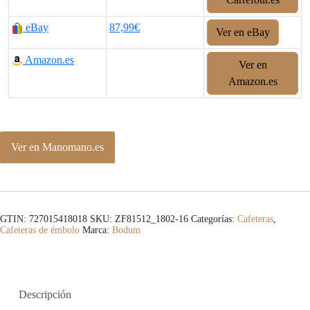
eBay
87,99€
Ver en eBay
Amazon.es
Ver en
Amazon.es
Ver en Manomano.es
GTIN: 727015418018
SKU:
ZF81512_1802-16
Categorías:
Cafeteras
,
Cafeteras de émbolo
Marca:
Bodum
Descripción