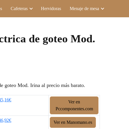
s
Cafeteras
Hervidoras
Menaje de mesa
ctrica de goteo Mod.
e goteo Mod. Irina al precio más barato.
45,16€
Ver en
Pccomponentes.com
46,92€
Ver en Manomano.es