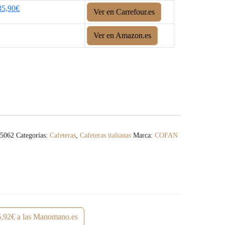
35,90€
Ver en Carrefour.es
Ver en Amazon.es
05062
Categorías:
Cafeteras
,
Cafeteras italianas
Marca:
COFAN
,92€ a las Manomano.es