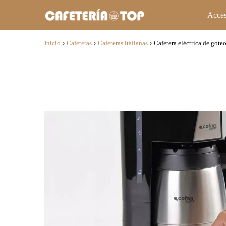
Acces
Inicio
›
Cafeteras
›
Cafeteras italianas
›
Cafetera eléctrica de gote