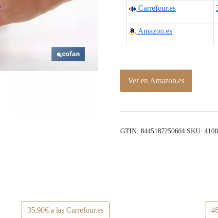
Carrefour.es
Amazon.es
Ver en Amazon.es
GTIN: 8445187250664
SKU:
410
35,90€ a las Carrefour.es
46