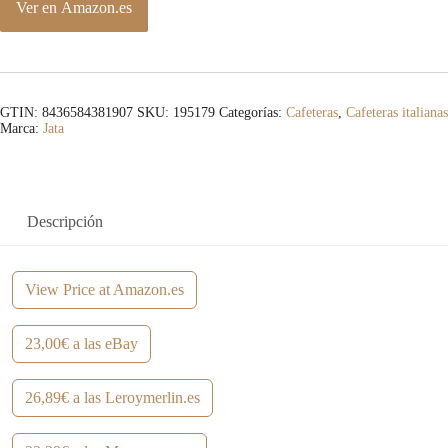
Ver en Amazon.es
GTIN: 8436584381907
SKU:
195179
Categorías:
Cafeteras
,
Cafeteras italianas
Marca:
Jata
Descripción
View Price at Amazon.es
23,00€ a las eBay
26,89€ a las Leroymerlin.es