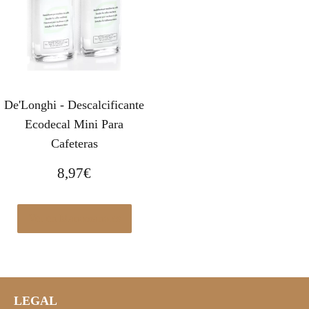
De'Longhi - Descalcificante
Ecodecal Mini Para
Cafeteras
8,97
€
Ver en Manomano.es
LEGAL