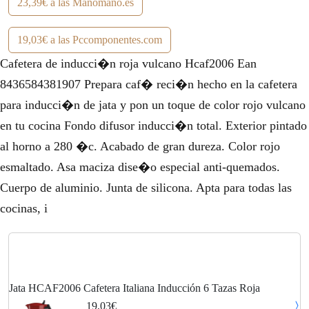
23,39€ a las Manomano.es
19,03€ a las Pccomponentes.com
Cafetera de inducci�n roja vulcano Hcaf2006 Ean
8436584381907 Prepara caf� reci�n hecho en la cafetera
para inducci�n de jata y pon un toque de color rojo vulcano
en tu cocina Fondo difusor inducci�n total. Exterior pintado
al horno a 280 �c. Acabado de gran dureza. Color rojo
esmaltado. Asa maciza dise�o especial anti-quemados.
Cuerpo de aluminio. Junta de silicona. Apta para todas las
cocinas, i
Jata HCAF2006 Cafetera Italiana Inducción 6 Tazas Roja
19,03€