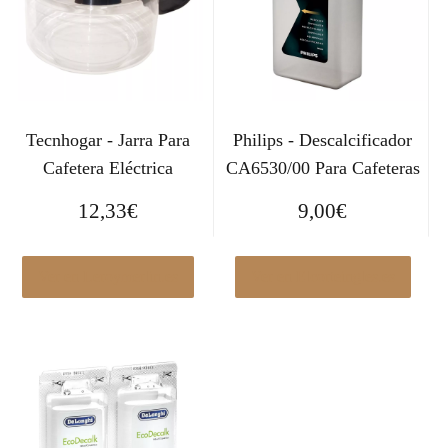
Tecnhogar - Jarra Para
Philips - Descalcificador
Cafetera Eléctrica
CA6530/00 Para Cafeteras
12,33
€
9,00
€
Ver en Leroymerlin.es
Ver en Elcorteingles.es