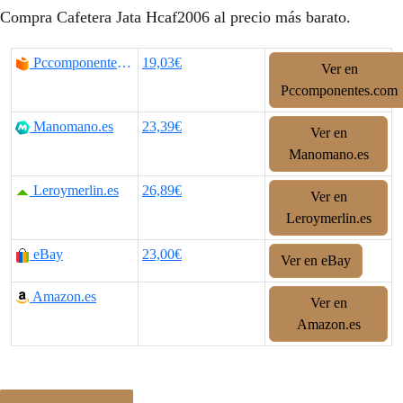
Compra Cafetera Jata Hcaf2006 al precio más barato.
Pccomponentes.com
19,03€
Ver en
Pccomponentes.com
Manomano.es
23,39€
Ver en
Manomano.es
Leroymerlin.es
26,89€
Ver en
Leroymerlin.es
eBay
23,00€
Ver en eBay
Amazon.es
Ver en
Amazon.es