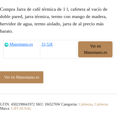
Compra Jarra de café térmica de 1 l, cafetera al vacío de
doble pared, jarra térmica, termo con mango de madera,
hervidor de agua, termo aislado, jarra de al precio más
barato.
Manomano.es
33,52€
Ver en
Manomano.es
Ver en Manomano.es
GTIN: 4502190641972
SKU:
H45276W
Categorías:
Cafeteras
,
Cafeteras
Marca:
LIFCAUSAL