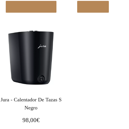
Ver en Elcorteingles.es
Ver en eBay
Jura - Calentador De Tazas S
Negro
98,00
€