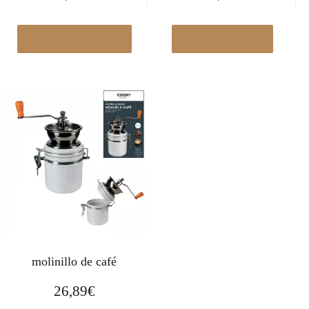
Ver en Manomano.es
Ver en Amazon.es
molinillo de café
26,89
€