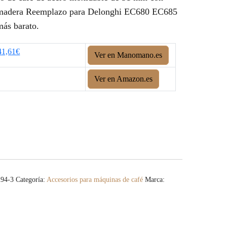
e madera Reemplazo para Delonghi EC680 EC685
más barato.
41,61€
Ver en Manomano.es
Ver en Amazon.es
94-3
Categoría:
Accesorios para máquinas de café
Marca: