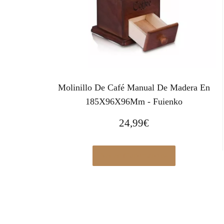
Molinillo De Café Manual De Madera En
185X96X96Mm - Fuienko
24,99
€
Ver en Manomano.es