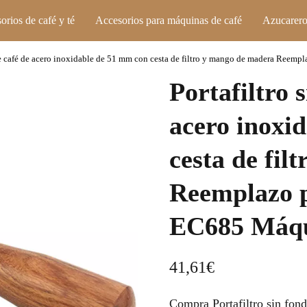
orios de café y té
Accesorios para máquinas de café
Azucarero
 de café de acero inoxidable de 51 mm con cesta de filtro y mango de madera Ree
Portafiltro 
acero inoxi
cesta de fi
Reemplazo 
EC685 Máqu
41,61
€
Compra Portafiltro sin fon