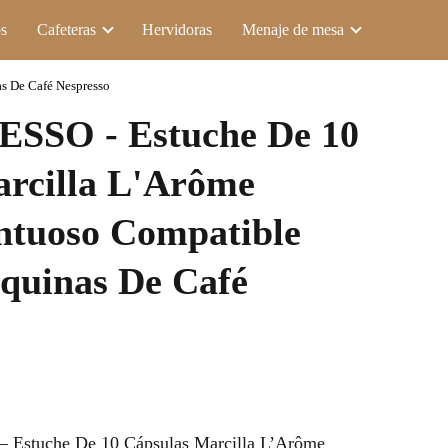
s
Cafeteras
Hervidoras
Menaje de mesa
s De Café Nespresso
SSO - Estuche De 10
arcilla L'Arôme
ntuoso Compatible
quinas De Café
Estuche De 10 Cápsulas Marcilla L’Arôme