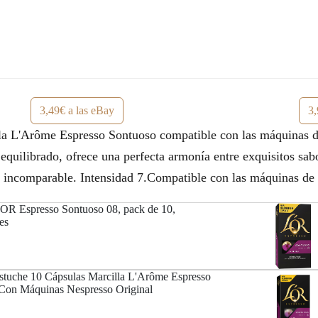
a
e
l
s
e
:
r
3
3,49€ a las eBay
3,
a
,
 L'Arôme Espresso Sontuoso compatible con las máquinas d
:
4
 equilibrado, ofrece una perfecta armonía entre exquisitos s
4
9
o incomparable. Intensidad 7.Compatible con las máquinas de
,
€
OR Espresso Sontuoso 08, pack de 10,
es
9
.
9
uche 10 Cápsulas Marcilla L'Arôme Espresso
€
Con Máquinas Nespresso Original
.