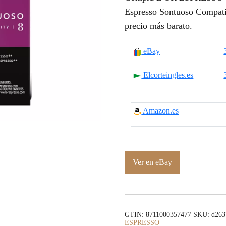
p
p
Espresso Sontuoso Compati
precio más barato.
r
r
e
e
eBay
c
c
Elcorteingles.es
i
i
o
o
Amazon.es
o
a
r
c
i
t
Ver en eBay
g
u
i
a
GTIN: 8711000357477
SKU:
d263
n
l
ESPRESSO