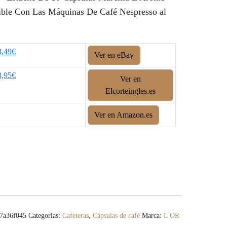
ble Con Las Máquinas De Café Nespresso al
3,49€
Ver en eBay
3,95€
Ver en
Elcorteingles.es
Ver en Amazon.es
7a36f045
Categorías:
Cafeteras
,
Cápsulas de café
Marca:
L'OR