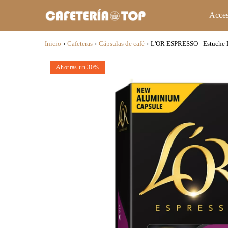
Acces
Inicio
›
Cafeteras
›
Cápsulas de café
›
L'OR ESPRESSO - Estuche D
Ahorras un 30%