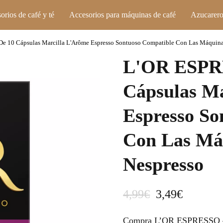
orios de café y té
Accesorios para máquinas de café
Azucarero
e 10 Cápsulas Marcilla L'Arôme Espresso Sontuoso Compatible Con Las Máquina
L'OR ESPRE
Cápsulas M
Espresso So
Con Las Má
Nespresso
E
E
4,99
€
3,49
€
l
l
Compra L’OR ESPRESSO – 