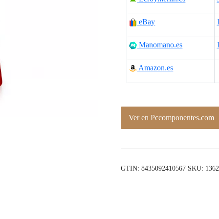
eBay
Manomano.es
Amazon.es
Ver en Pccomponentes.com
GTIN: 8435092410567
SKU:
136