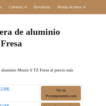
s
Cafeteras
Hervidoras
Menaje de mesa
era de aluminio
 Fresa
aluminio Monix 6 TZ Fresa al precio más
15,99€
Ver en
Pccomponentes.com
35,00€