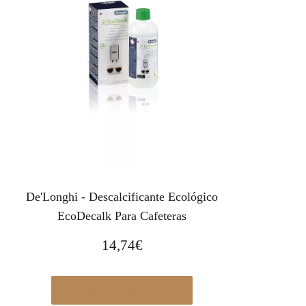
De'Longhi - Descalcificante Ecológico
EcoDecalk Para Cafeteras
14,74
€
Ver en Pccomponentes.com