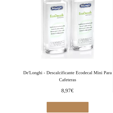
De'Longhi - Descalcificante Ecodecal Mini Para
Cafeteras
8,97
€
Ver en Manomano.es