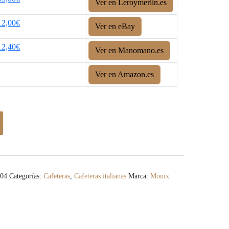
Ver en Leroymerlin.es
12,00€
Ver en eBay
12,40€
Ver en Manomano.es
Ver en Amazon.es
204
Categorías:
Cafeteras
,
Cafeteras italianas
Marca:
Monix