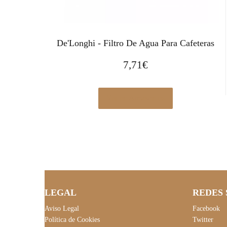
De'Longhi - Filtro De Agua Para Cafeteras
7,71
€
Ver en Amazon.es
LEGAL
REDES 
Aviso Legal
Facebook
Política de Cookies
Twitter