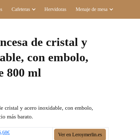
s
Cafeteras
Hervidoras
Menaje de mesa
ncesa de cristal y
able, con embolo,
e 800 ml
e cristal y acero inoxidable, con embolo,
cio más barato.
6,68€
Ver en Leroymerlin.es