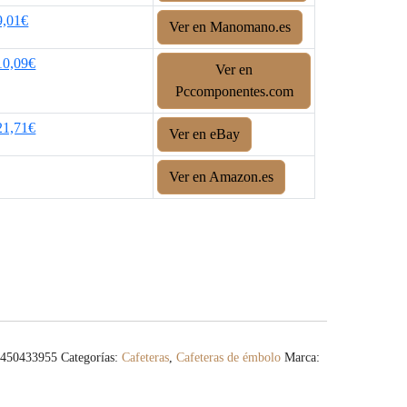
9,01€
Ver en Manomano.es
10,09€
Ver en
Pccomponentes.com
21,71€
Ver en eBay
Ver en Amazon.es
5450433955
Categorías:
Cafeteras
,
Cafeteras de émbolo
Marca: