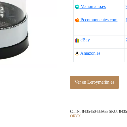
Manomano.es
Pccomponentes.com
eBay
Amazon.es
Ver en Leroymerlin.es
GTIN: 8435450433955
SKU:
843
ORYX