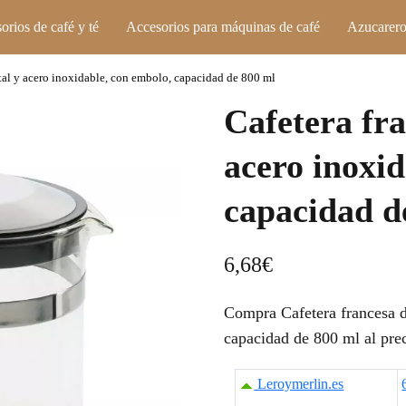
orios de café y té
Accesorios para máquinas de café
Azucarero
stal y acero inoxidable, con embolo, capacidad de 800 ml
Cafetera fra
acero inoxid
capacidad d
6,68
€
Compra Cafetera francesa d
capacidad de 800 ml al pre
Leroymerlin.es