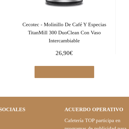
Cecotec - Molinillo De Café Y Especias
TitanMill 300 DuoClean Con Vaso
Intercambiable
26,90
€
Ver en Pccomponentes.com
SOCIALES
ACUERDO OPERATIVO
Cafetería TOP participa en
programas de publicidad para