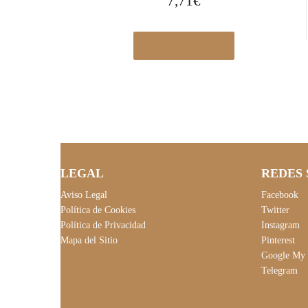
7,71
€
Ver en Amazon.es
LEGAL
REDES 
Aviso Legal
Facebook
Política de Cookies
Twitter
Política de Privacidad
Instagram
Mapa del Sitio
Pinterest
Google My 
Telegram