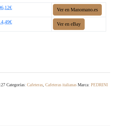
96,12€
Ver en Manomano.es
14,49€
Ver en eBay
127
Categorías:
Cafeteras
,
Cafeteras italianas
Marca:
PEDRINI