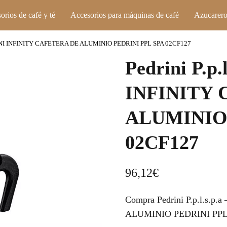
orios de café y té
Accesorios para máquinas de café
Azucarero
PEDRINI INFINITY CAFETERA DE ALUMINIO PEDRINI PPL SPA 02CF127
Pedrini P.p.
INFINITY
ALUMINIO 
02CF127
96,12
€
Compra Pedrini P.p.l.s.
ALUMINIO PEDRINI PPL SP