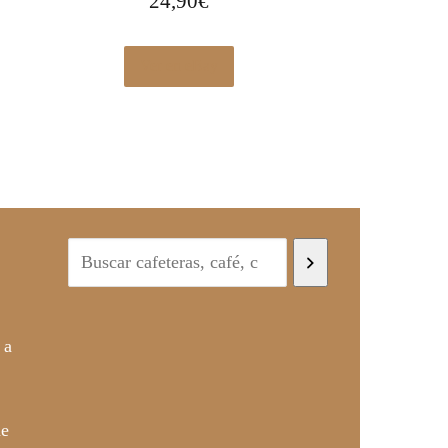
24,90
€
Ver en eBay
 a
de