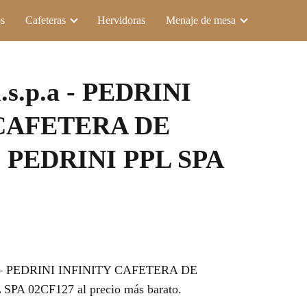
s
Cafeteras
Hervidoras
Menaje de mesa
l.s.p.a - PEDRINI
 CAFETERA DE
PEDRINI PPL SPA
p.a – PEDRINI INFINITY CAFETERA DE
A 02CF127 al precio más barato.