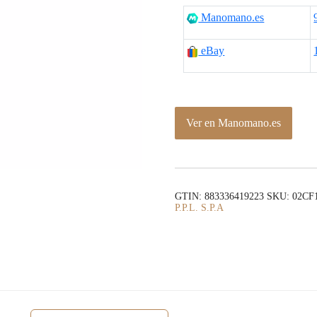
Manomano.es
eBay
Ver en Manomano.es
GTIN: 883336419223
SKU:
02CF
P.P.L. S.P.A