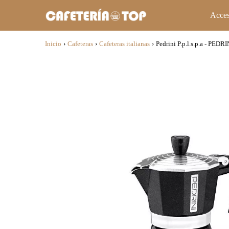
Acces
Inicio
›
Cafeteras
›
Cafeteras italianas
›
Pedrini P.p.l.s.p.a - 