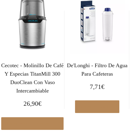
Cecotec - Molinillo De Café
De'Longhi - Filtro De Agua
Y Especias TitanMill 300
Para Cafeteras
DuoClean Con Vaso
7,71
€
Intercambiable
26,90
€
Ver en Amazon.es
Ver en Pccomponentes.com