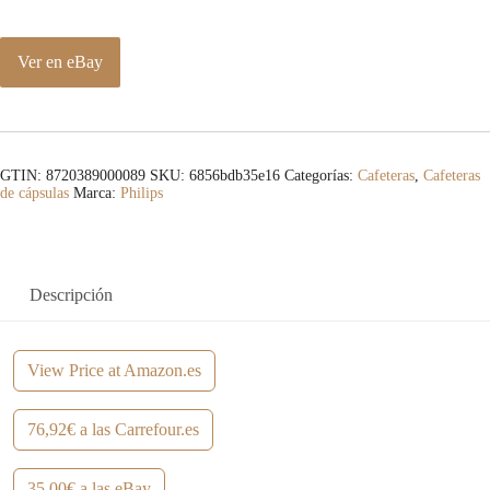
Ver en eBay
GTIN: 8720389000089
SKU:
6856bdb35e16
Categorías:
Cafeteras
,
Cafeteras
de cápsulas
Marca:
Philips
Descripción
View Price at Amazon.es
76,92€ a las Carrefour.es
35,00€ a las eBay