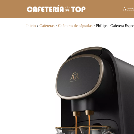
Acces
Inicio
›
Cafeteras
›
Cafeteras de cápsulas
›
Philips - Cafetera Es