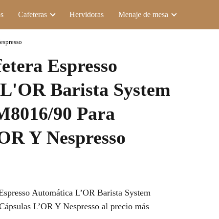
s
Cafeteras
Hervidoras
Menaje de mesa
espresso
fetera Espresso
 L'OR Barista System
8016/90 Para
'OR Y Nespresso
 Espresso Automática L’OR Barista System
ápsulas L’OR Y Nespresso al precio más