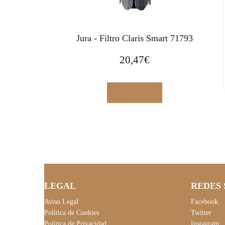
Jura - Filtro Claris Smart 71793
20,47
€
Ver en eBay
LEGAL
REDES 
Aviso Legal
Facebook
Política de Cookies
Twitter
Política de Privacidad
Instagram