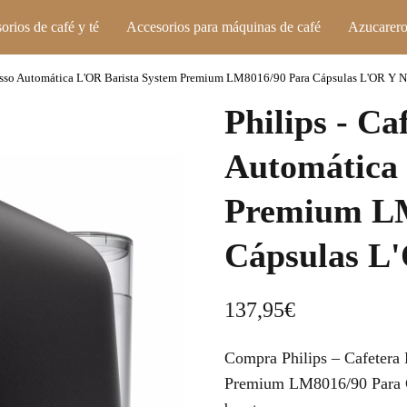
orios de café y té
Accesorios para máquinas de café
Azucarero
presso Automática L'OR Barista System Premium LM8016/90 Para Cápsulas L'OR Y N
Philips - Ca
Automática
Premium LM
Cápsulas L
137,95
€
Compra Philips – Cafetera
Premium LM8016/90 Para C