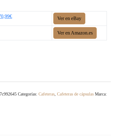
70,99€
Ver en eBay
Ver en Amazon.es
7c992645
Categorías:
Cafeteras
,
Cafeteras de cápsulas
Marca: