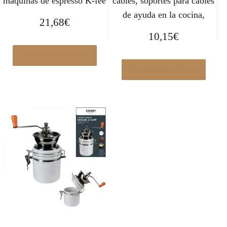
máquinas de espresso K-fee
cables, soportes para cables
de ayuda en la cocina,
21,68
€
10,15
€
Ver en Manomano.es
Ver en Manomano.es